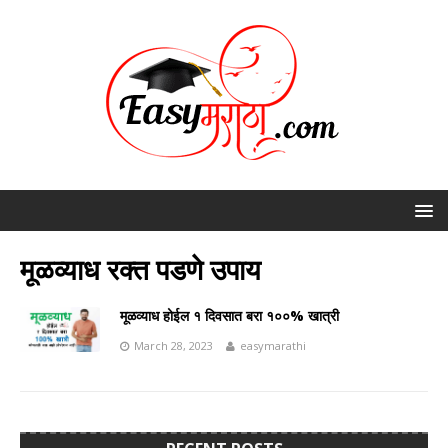
मूळव्याध रक्त पडणे उपाय
मूळव्याध होईल १ दिवसात बरा १००% खात्री
March 28, 2023
easymarathi