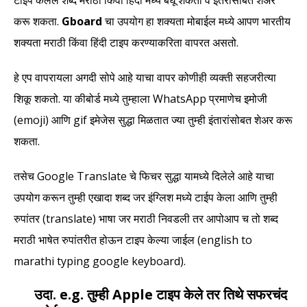
टाइप केलेले शब्द मराठी किंवा हिंदी मध्ये बघू शकता व इतरांसोबत शेअर
करू शकता.
Gboard
चा उपयोग हा शक्यता मोबाईल मध्ये आपण भारतीय
शक्यता मराठी किंवा हिंदी टाइप करण्याकरिता वापरत असतो.
हे एप वापरायला अगदी सोपे आहे याचा वापर कोणीही व्यक्ती सहजरीत्या
शिकू शकतो. या कीबोर्ड मध्ये तुम्हाला WhatsApp प्रमाणेच इमोजी
(emoji) आणि gif इमेजेस सुद्धा मिळतात ज्या तुम्ही इंतारांसोबत शेअर करू
शकता.
तसेच Google Translate चे फिचर सुद्धा यामध्ये दिलेले आहे याचा
उपयोग करून तुम्ही एखादा शब्द जर इंग्लिश मध्ये टाईप केला आणि तुम्ही
रुपांतर (translate) भाषा जर मराठी निवडली तर आपोआप च तो शब्द
मराठी भाषेत रुपांतरीत होऊन टाइप केल्या जाईल (english to
marathi typing google keyboard).
उदा. e.g. तुम्ही
Apple
टाइप केले तर तिथे
सफरचंद