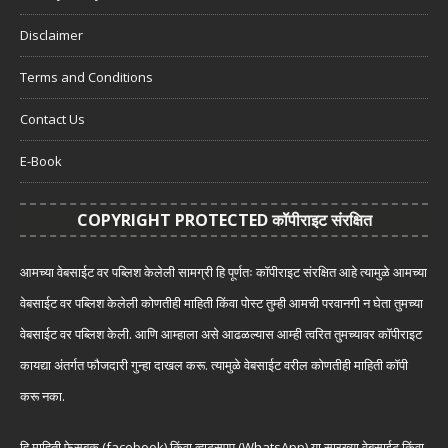
Disclaimer
Terms and Conditions
Contact Us
E-Book
COPYRIGHT PROTECTED कॉपीराइट संरक्षित
आमच्या वेबसाईट वर पब्लिश केलेली सामग्री हि पूर्णतः कॉपीराइट संरक्षित आहे त्यामुळे आमच्या
वेबसाईट वर पब्लिश केलेली कोणतीही माहिती किंवा पोस्ट तुम्ही आमची परवानगी न घेता तुमच्या
वेबसाईट वर पब्लिश केली. आणि आम्हाला असे आढळल्यास आम्ही त्वरित तुमच्यावर कॉपीराइट
कायद्या अंतर्गत फौजदारी गुन्हा दाखल करू. त्यामुळे वेबसाईट वरील कोणतीही माहिती कॉपी
करू नका.
हि माहिती फेसबुक (facebook) किंवा व्हाट्सएप (WhatsApp) या सारख्या वेबसाईट किंवा