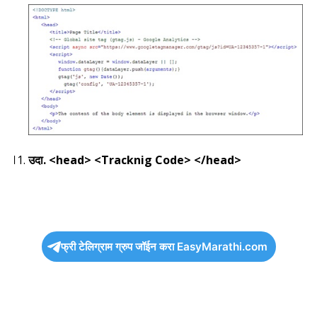
उदा. <head> <Tracknig Code> </head>
फ्री टेलिग्राम ग्रुप जॉईन करा EasyMarathi.com