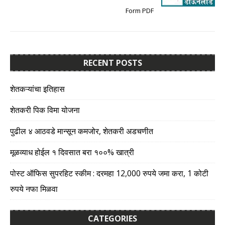
Form PDF
RECENT POSTS
शेतकऱ्यांचा इतिहास
शेतकरी पिक विमा योजना
पुढील ४ आठवडे मान्सून कमजोर, शेतकरी अडचणीत
मूळव्याध होईल १ दिवसात बरा १००% खात्री
पोस्ट ऑफिस सुपरहिट स्कीम : दरमहा 12,000 रुपये जमा करा, 1 कोटी
रुपये नफा मिळवा
CATEGORIES